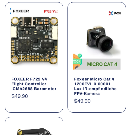
FOXEER F722 V4
Foxeer Micro Cat 4
Flight Controller
1200TVL 0,00001
ICM42688 Barometer
Lux IR-empfindliche
FPV-Kamera
Normaler
$49.90
Normaler
$49.90
Preis
Preis