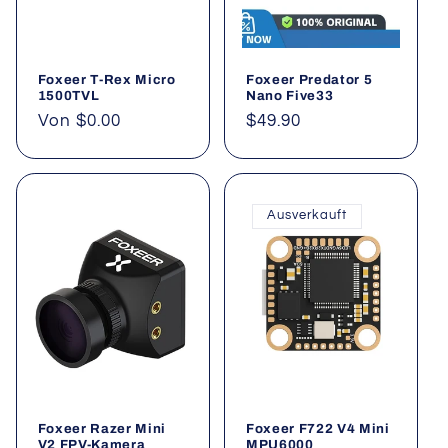
i
e
Foxeer T-Rex Micro
Foxeer Predator 5
:
1500TVL
Nano Five33
Normaler
Von $0.00
Normaler
$49.90
Preis
Preis
Ausverkauft
Foxeer Razer Mini
Foxeer F722 V4 Mini
V2 FPV-Kamera
MPU6000