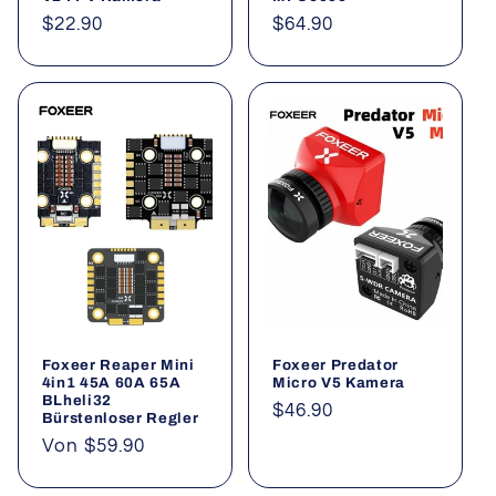
Normaler
$22.90
Normaler
$64.90
Preis
Preis
Foxeer Reaper Mini
Foxeer Predator
4in1 45A 60A 65A
Micro V5 Kamera
BLheli32
Normaler
$46.90
Bürstenloser Regler
Preis
Normaler
Von $59.90
Preis