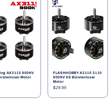
ying AX3115 900KV
FLASHHOBBY A3110 3110
rstenloser Motor
900KV 6S Bürstenloser
Motor
ler
Normaler
$29.99
Preis