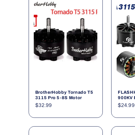
e
g
o
r
i
e
BrotherHobby Tornado T5
FLASH
3115 Pro 5-8S Motor
900KV 
Normaler
$32.99
Norma
$24.99
:
Preis
Preis