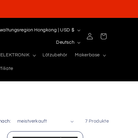
Sonderverwaltungsregion Hongkong | USD $
Einloggen
Warenkorb
S
Deutsch
p
ELEKTRONIK
Lötzubehör
Makerbase
r
filiate
a
c
h
e
 nach:
7 Produkte