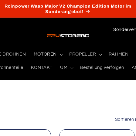
Rcinpower Wasp Major V2 Champion Edition Motor im
Sonderangebot!
L
a
n
E DROHNEN
MOTOREN
PROPELLER
RAHMEN
d
/
rohnenteile
KONTAKT
UM
Bestellung verfolgen
Af
R
e
g
i
o
Sortieren
n