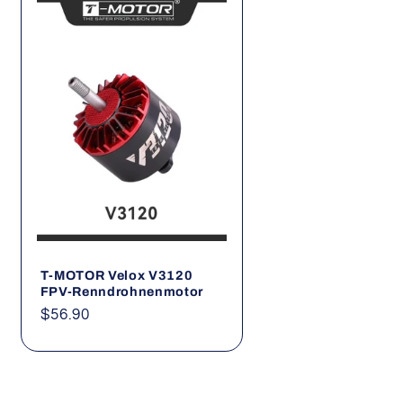
T-MOTOR Velox V3120
FPV-Renndrohnenmotor
Normaler
$56.90
Preis