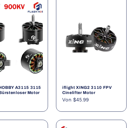
HOBBY A3115 3115
iflight XING2 3110 FPV
Bürstenloser Motor
Cinelifter Motor
ler
Normaler
Von $45.99
Preis