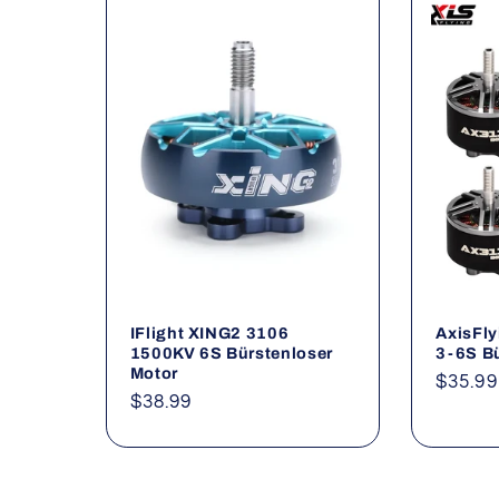
IFlight XING2 3106
AxisFl
1500KV 6S Bürstenloser
3-6S Bü
Motor
Norma
$35.99
Normaler
$38.99
Preis
Preis