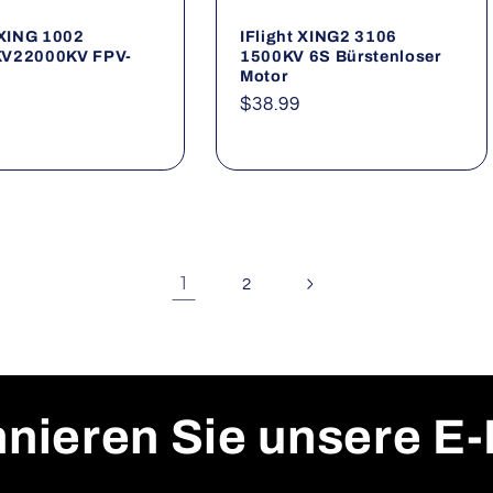
 XING 1002
IFlight XING2 3106
V22000KV FPV-
1500KV 6S Bürstenloser
Motor
ler
Normaler
$38.99
Preis
1
2
nieren Sie unsere E-