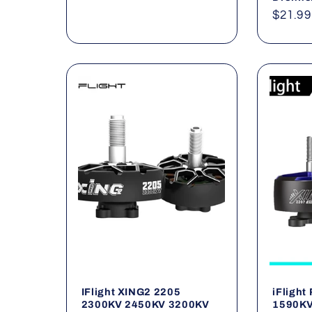
Norma
$21.99
Preis
IFlight XING2 2205
iFlight
2300KV 2450KV 3200KV
1590KV