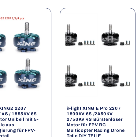
 XING2 2207
iFlight XING E Pro 2207
 4S / 1855KV 6S
1800KV 6S /2450KV
or Unibell mit 5-
2750KV 4S Bürstenloser
le aus
Motor für FPV RC
gierung für FPV-
Multicopter Racing Drone
teil
Teile DIY TEILE