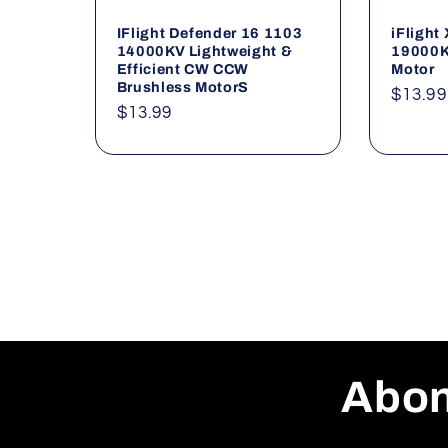
IFlight Defender 16 1103
iFlight
14000KV Lightweight &
19000K
Efficient CW CCW
Motor
Brushless MotorS
Norma
$13.99
Normaler
$13.99
Preis
Preis
Abon