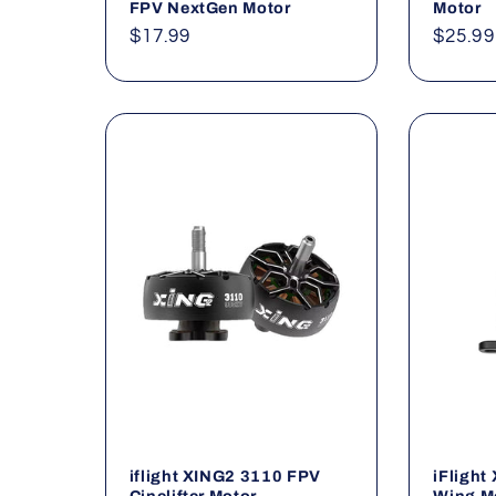
FPV NextGen Motor
Motor
Normaler
$17.99
Norma
$25.99
Preis
Preis
iflight XING2 3110 FPV
iFligh
Cinelifter Motor
Wing Mo