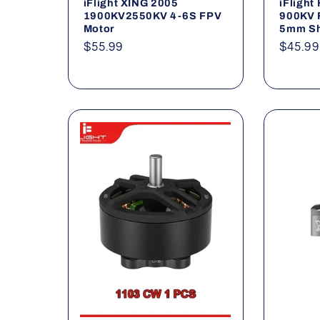
iFlight XING 2005
iFlight
1900KV2550KV 4-6S FPV
900KV 
Motor
5mm Sha
Normaler
$55.99
Norma
$45.99
Preis
Preis