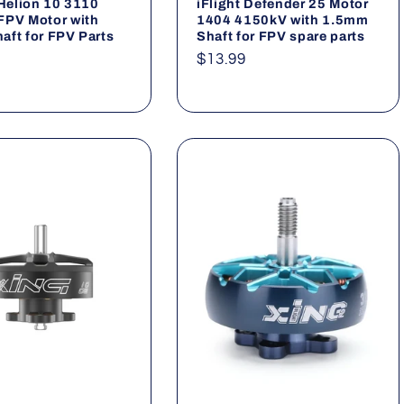
 Helion 10 3110
iFlight Defender 25 Motor
FPV Motor with
1404 4150kV with 1.5mm
ft for FPV Parts
Shaft for FPV spare parts
ler
Normaler
$13.99
Preis