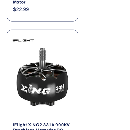
Motor
Normaler
$22.99
Preis
IFlight XING2 3314 900KV
Brushless Motor for RC