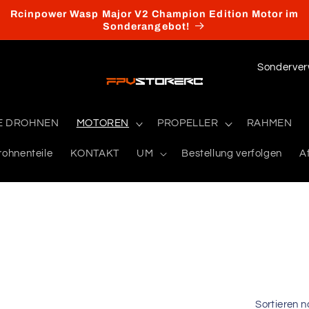
Rcinpower Wasp Major V2 Champion Edition Motor im
Sonderangebot!
L
a
n
E DROHNEN
MOTOREN
PROPELLER
RAHMEN
d
/
rohnenteile
KONTAKT
UM
Bestellung verfolgen
Af
R
e
g
i
o
n
Sortieren n