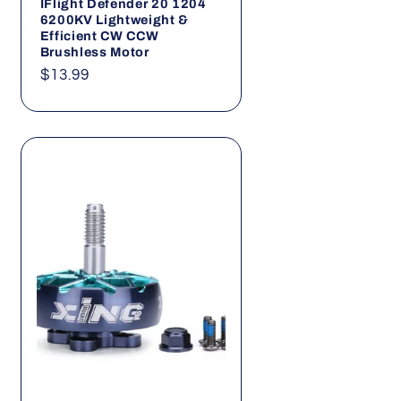
IFlight Defender 20 1204
6200KV Lightweight &
Efficient CW CCW
Brushless Motor
Normaler
$13.99
Preis