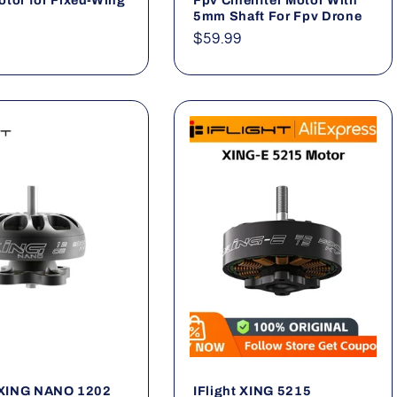
5mm Shaft For Fpv Drone
ler
Normaler
$59.99
Preis
t XING NANO 1202
IFlight XING 5215