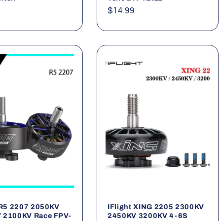
ler
Normaler
$14.99
Preis
 R5 2207 2050KV
IFlight XING 2205 2300KV
 2100KV Race FPV-
2450KV 3200KV 4-6S