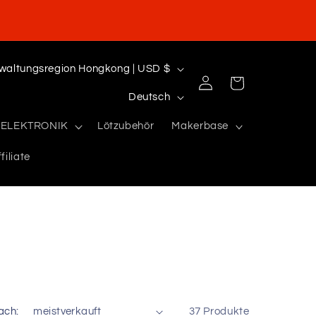
Sonderverwaltungsregion Hongkong | USD $
Einloggen
Warenkorb
S
Deutsch
p
ELEKTRONIK
Lötzubehör
Makerbase
r
filiate
a
c
h
e
ach:
37 Produkte