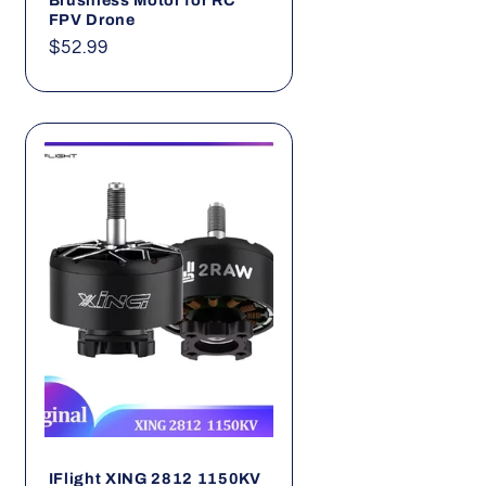
FPV Drone
Normaler
$52.99
Preis
IFlight XING 2812 1150KV