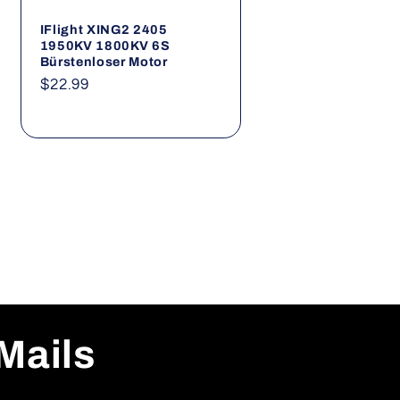
IFlight XING2 2405
1950KV 1800KV 6S
Bürstenloser Motor
Normaler
$22.99
Preis
Mails