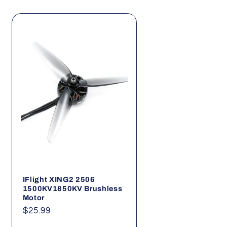
IFlight XING2 2506
1500KV1850KV Brushless
Motor
Normaler
$25.99
Preis