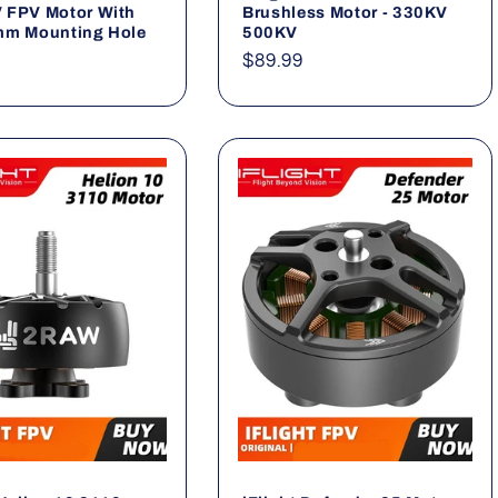
 FPV Motor With
Brushless Motor - 330KV
mm Mounting Hole
500KV
ler
Normaler
$89.99
Preis