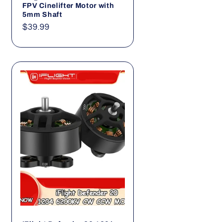
FPV Cinelifter Motor with
5mm Shaft
Normaler
$39.99
Preis