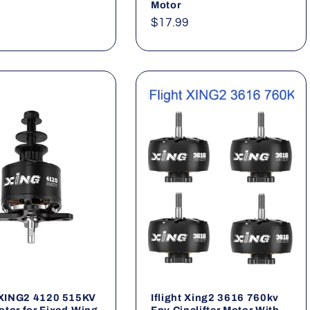
Motor
ler
Normaler
$17.99
Preis
t XING2 4120 515KV
Iflight Xing2 3616 760kv
tor for Fixed-Wing
Fpv Cinelifter Motor With