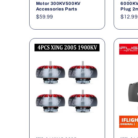
Motor 300KV500KV
6000KV
Accessories Parts
Plug 2
Normaler
$59.99
Norma
$12.99
Preis
Preis