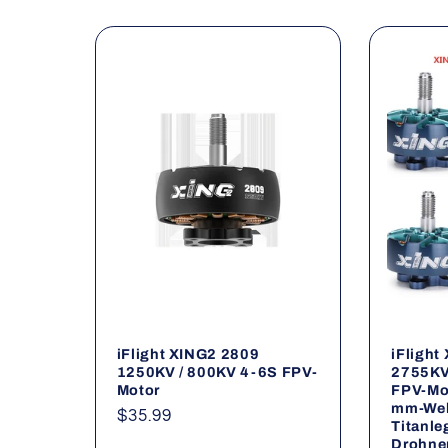
e
g
o
r
i
e
iFlight XING2 2809
iFlight
:
1250KV / 800KV 4-6S FPV-
2755KV
Motor
FPV-Mot
mm-Wel
Normaler
$35.99
Titanle
Preis
Drohnen