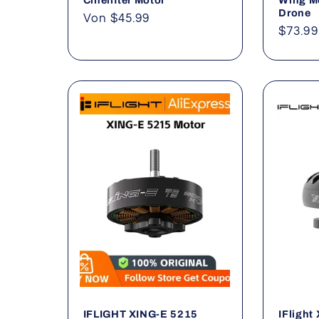
Drone
Normaler
Von $45.99
Norma
$73.99
Preis
Preis
IFLIGHT XING-E 5215
IFligh