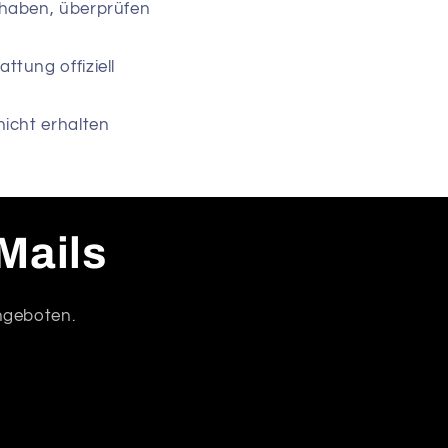
 haben, überprüfen
ttung offiziell
icht erhalten
Mails
Angeboten.