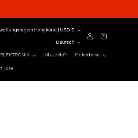
Sonderverwaltungsregion Hongkong | USD $
Einloggen
Warenkorb
S
Deutsch
p
ELEKTRONIK
Lötzubehör
Makerbase
r
filiate
a
c
h
e