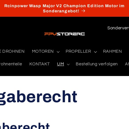
Rcinpower Wasp Major V2 Champion Edition Motor im
Sonderangebot!
L
a
n
E DROHNEN
MOTOREN
PROPELLER
RAHMEN
d
/
rohnenteile
KONTAKT
UM
Bestellung verfolgen
Af
R
e
gaberecht
g
i
o
n
berecht