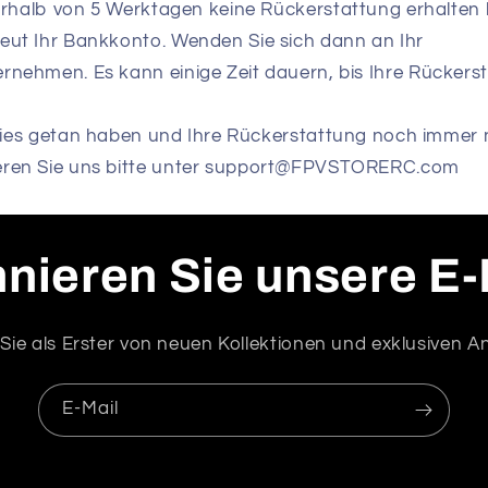
rhalb von 5 Werktagen keine Rückerstattung erhalten
eut Ihr Bankkonto. Wenden Sie sich dann an Ihr
rnehmen. Es kann einige Zeit dauern, bis Ihre Rückersta
dies getan haben und Ihre Rückerstattung noch immer n
eren Sie uns bitte unter support@FPVSTORERC.com
nieren Sie unsere E-
Sie als Erster von neuen Kollektionen und exklusiven 
E-Mail