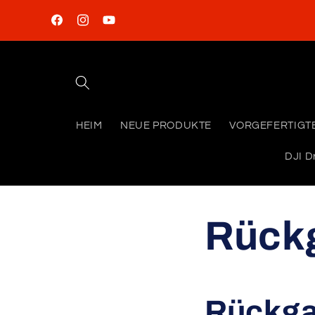
Direkt
zum
Facebook
Instagram
YouTube
Inhalt
HEIM
NEUE PRODUKTE
VORGEFERTIGT
DJI D
Rück
Rückga