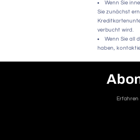
Wenn Sie inne
Sie zunächst ern
Kreditkartenunte
verbucht wird.
Wenn Sie all 
haben, kontakti
Abon
Erfahren 