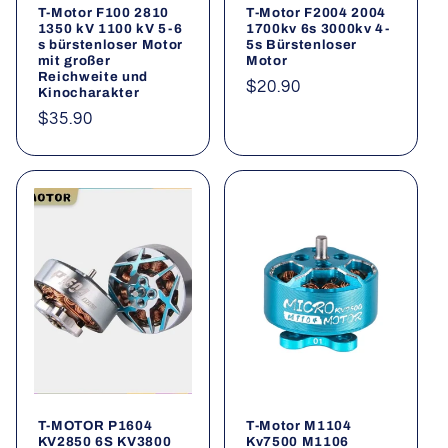
T-Motor F100 2810
T-Motor F2004 2004
1350 kV 1100 kV 5-6
1700kv 6s 3000kv 4-
s bürstenloser Motor
5s Bürstenloser
mit großer
Motor
Reichweite und
Normaler
$20.90
Kinocharakter
Preis
Normaler
$35.90
Preis
T-MOTOR P1604
T-Motor M1104
KV2850 6S KV3800
Kv7500 M1106