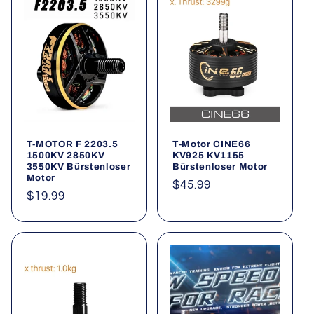
T-MOTOR F 2203.5
T-Motor CINE66
1500KV 2850KV
KV925 KV1155
3550KV Bürstenloser
Bürstenloser Motor
Motor
Normaler
$45.99
Normaler
$19.99
Preis
Preis