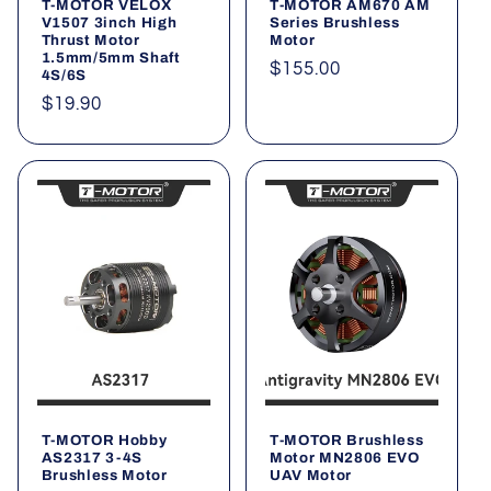
T-MOTOR VELOX
T-MOTOR AM670 AM
V1507 3inch High
Series Brushless
Thrust Motor
Motor
1.5mm/5mm Shaft
Normaler
$155.00
4S/6S
Preis
Normaler
$19.90
Preis
T-MOTOR Hobby
T-MOTOR Brushless
AS2317 3-4S
Motor MN2806 EVO
Brushless Motor
UAV Motor