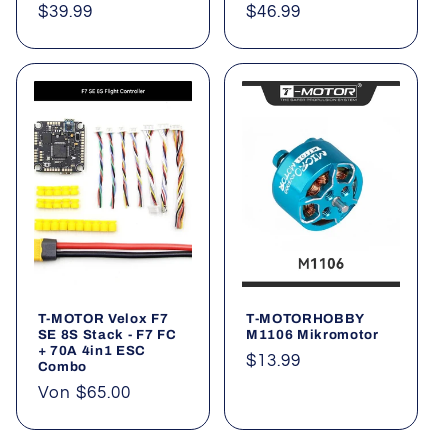
Normaler
$39.99
Normaler
$46.99
Preis
Preis
T-MOTOR Velox F7
T-MOTORHOBBY
SE 8S Stack - F7 FC
M1106 Mikromotor
+ 70A 4in1 ESC
Normaler
$13.99
Combo
Preis
Normaler
Von $65.00
Preis