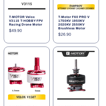
T-MOTOR Velox
T-Motor F60 PRO V
V3115 T-HOBBY FPV
1750KV 1950KV
Racing Drone Motor
2020KV 2550KV
Brushless Motor
Normaler
$49.90
Normaler
$26.90
Preis
Preis