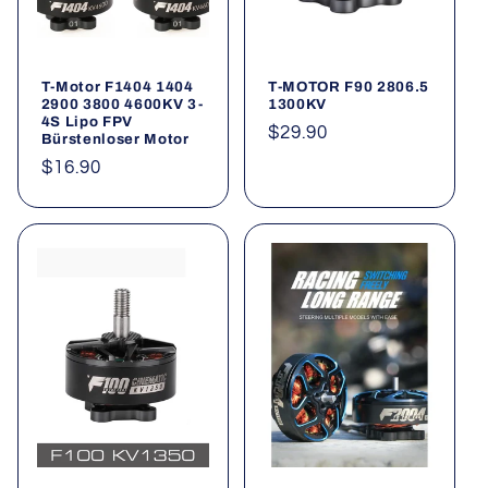
i
e
T-Motor F1404 1404
T-MOTOR F90 2806.5
:
2900 3800 4600KV 3-
1300KV
4S Lipo FPV
Normaler
$29.90
Bürstenloser Motor
Preis
Normaler
$16.90
Preis