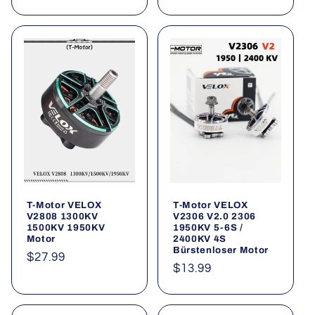
Preis
T-Motor VELOX
T-Motor VELOX
V2808 1300KV
V2306 V2.0 2306
1500KV 1950KV
1950KV 5-6S /
Motor
2400KV 4S
Bürstenloser Motor
Normaler
$27.99
Normaler
$13.99
Preis
Preis