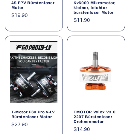
4S FPV Bürstenloser
Kv6000 Mikromotor,
Motor
kleiner, leichter
bürstenloser Motor
Normaler
$19.90
Normaler
$11.90
Preis
Preis
T-Motor F60 Pro V-LV
TMOTOR Velox V3.0
Bürstenloser Motor
2207 Bürstenloser
Drohnenmotor
Normaler
$27.90
Normaler
$14.90
Preis