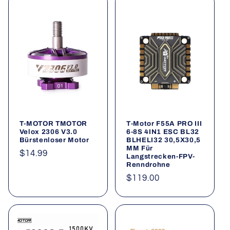
T-MOTOR TMOTOR
T-Motor F55A PRO III
Velox 2306 V3.0
6-8S 4IN1 ESC BL32
Bürstenloser Motor
BLHELI32 30,5X30,5
MM Für
Normaler
$14.99
Langstrecken-FPV-
Renndrohne
Preis
Normaler
$119.00
Preis