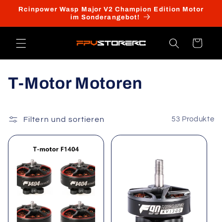
Direkt
Rcinpower Wasp Major V2 Champion Edition Motor
zum
im Sonderangebot!
Inhalt
Warenkorb
K
T-Motor Motoren
a
t
Filtern und sortieren
53 Produkte
e
g
o
r