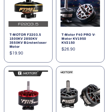
T-MOTOR F2203.5
T-Motor F40 PRO V-
1500KV 2850KV
Motor KV1950
3550KV Bürstenloser
KV2150
Motor
Normaler
$26.90
Normaler
$19.90
Preis
Preis