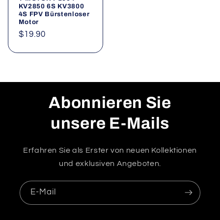
KV2850 6S KV3800
4S FPV Bürstenloser
Motor
Normaler
$19.90
Preis
Abonnieren Sie
unsere E-Mails
Erfahren Sie als Erster von neuen Kollektionen
und exklusiven Angeboten.
E-Mail