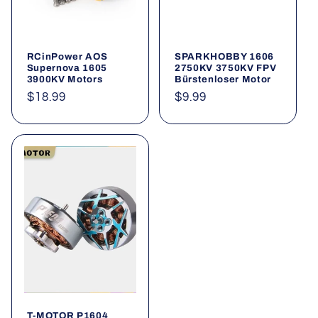
i
e
RCinPower AOS
SPARKHOBBY 1606
:
Supernova 1605
2750KV 3750KV FPV
3900KV Motors
Bürstenloser Motor
Normaler
$18.99
Normaler
$9.99
Preis
Preis
T-MOTOR P1604