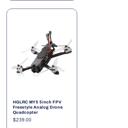
HGLRC MY5 5inch FPV
Freestyle Analog Drone
Quadcopter
Precio
$239.00
habitual