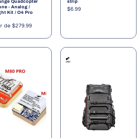
ange Quadcopter
strip
ne - Analog /
Precio
$6.99
ht Kit / O4 Pro
habitual
ir de $279.99
al