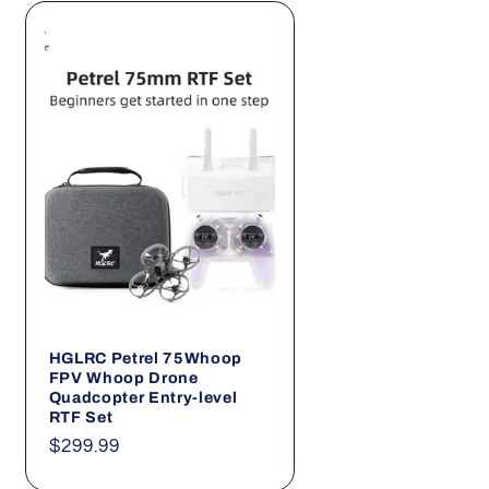
HGLRC Petrel 75Whoop
FPV Whoop Drone
Quadcopter Entry-level
RTF Set
Precio
$299.99
habitual