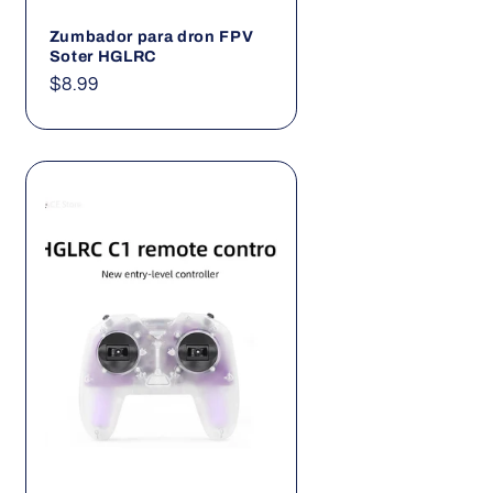
Zumbador para dron FPV
Soter HGLRC
Precio
$8.99
habitual