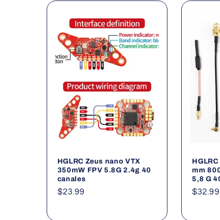
e
c
c
i
ó
n
:
HGLRC Zeus nano VTX
HGLRC 
350mW FPV 5.8G 2.4g 40
mm 800
canales
5,8 G 4
Precio
$23.99
Precio
$32.99
habitual
habitu