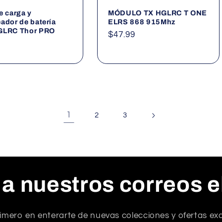
e carga y
MÓDULO TX HGLRC T ONE
ador de batería
ELRS 868 915Mhz
GLRC Thor PRO
Precio
$47.99
habitual
al
1
2
3
 a nuestros correos e
rimero en enterarte de nuevas colecciones y ofertas exc