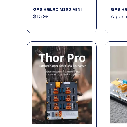
GPS HGLRC M100 MINI
GPS H
Precio
$15.99
Precio
A part
habitual
habitu