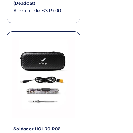
(DeadCat)
Precio
A partir de $319.00
habitual
Soldador HGLRC RC2