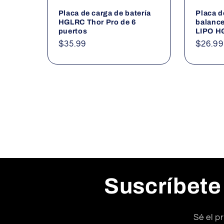
Placa de carga de batería
Placa d
HGLRC Thor Pro de 6
balance
puertos
LIPO H
Precio
$35.99
Precio
$26.99
habitual
habitu
Suscríbete
Sé el p