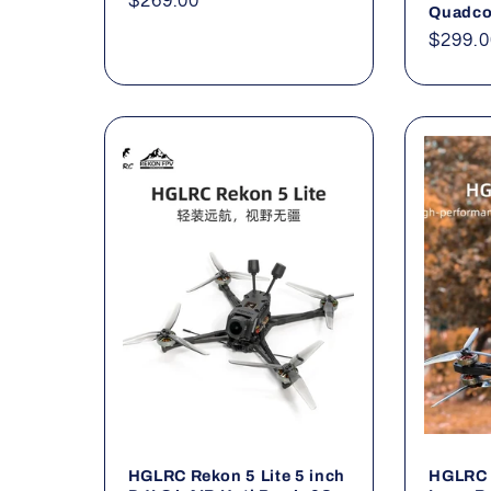
Precio
$269.00
Quadco
habitual
Precio
$299.0
habitu
HGLRC Rekon 5 Lite 5 inch
HGLRC 