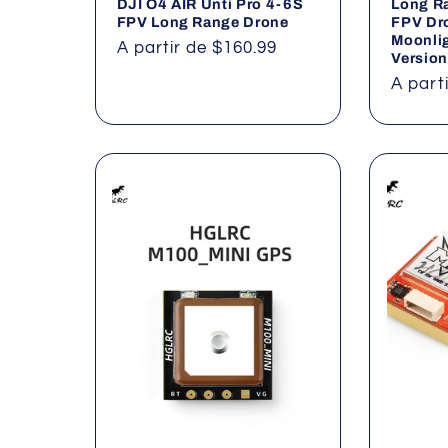
DJI O4 AIR Unti Pro 4-6S
Long R
FPV Long Range Drone
FPV Dro
Moonlig
Precio
A partir de $160.99
Version
habitual
Precio
A part
habitu