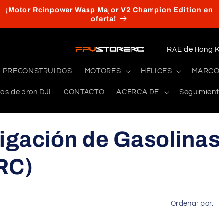
¡Motor Rcinpower Wasp Major V2 Champion Edition en
oferta!
P
a
 PRECONSTRUIDOS
MOTORES
HÉLICES
MARCO
í
zas de dron DJI
CONTACTO
ACERCA DE
Seguimient
s
/
r
igación de Gasolinas
e
g
RC)
i
ó
Ordenar por:
n