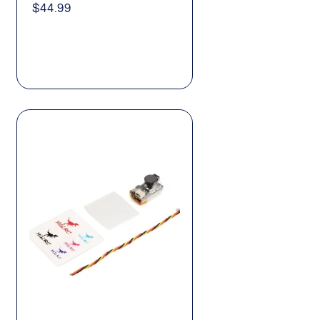
Precio
$44.99
habitual