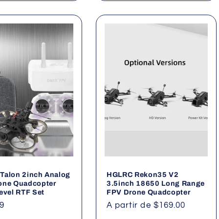
Talon 2inch Analog
HGLRC Rekon35 V2
one Quadcopter
3.5inch 18650 Long Range
evel RTF Set
FPV Drone Quadcopter
9
Precio
A partir de $169.00
al
habitual