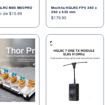
GLRC M80 M80PRO
Mochila HGLRC FPV 360 x
260 x 530 mm
ir de $15.99
Precio
$179.90
al
habitual