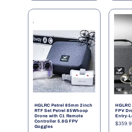
HGLRC Petrel 85mm 2inch
HGLRC 
RTF Set Petrel 85Whoop
FPV Dr
Drone with C1 Remote
Entry-L
Controller 5.8G FPV
Precio
$359.9
Goggles
habitu