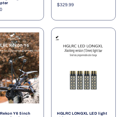
pter
Precio
$329.99
0
habitual
al
Rekon Y6 5inch
HGLRC LONGXL LED light