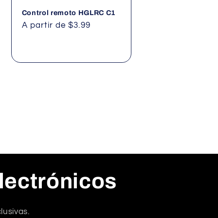
Control remoto HGLRC C1
Precio
A partir de $3.99
habitual
lectrónicos
lusivas.