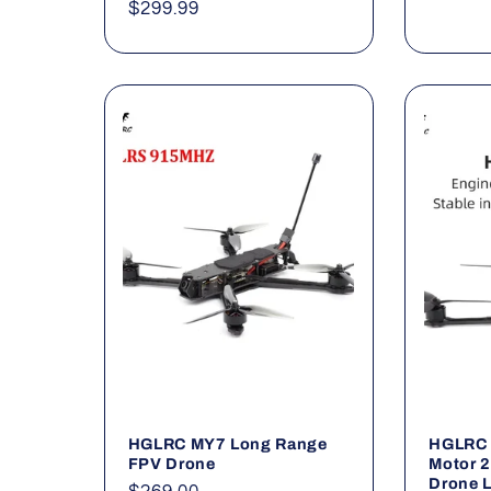
Precio
$299.99
habitual
HGLRC MY7 Long Range
HGLRC 
FPV Drone
Motor 
Drone 