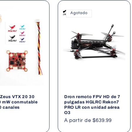
Agotado
Zeus VTX 20 30
Dron remoto FPV HD de 7
 mW conmutable
pulgadas HGLRC Rekon7
0 canales
PRO LR con unidad aérea
O3
Precio
A partir de $639.99
al
habitual