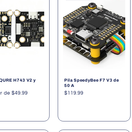
EQURE H743 V2 y
Pila SpeedyBee F7 V3 de
50 A
ir de $49.99
Precio
$119.99
al
habitual