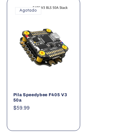
Agotado
Pila Speedybee F405 V3
50a
Precio
$59.99
habitual