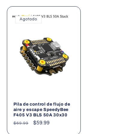
Agotado
Pila de control de flujo de
aire y escape SpeedyBee
F405 V3 BLS 50A 30x30
Precio
Precio
$59.99
$69.99
habitual
de