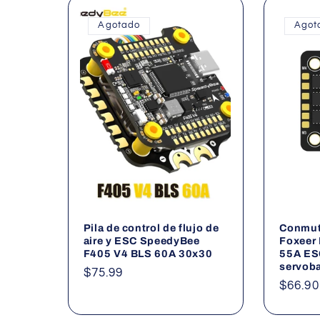
Agotado
Agot
Pila de control de flujo de
Conmut
aire y ESC SpeedyBee
Foxeer
F405 V4 BLS 60A 30x30
55A ES
servob
Precio
$75.99
Precio
$66.90
habitual
habitu