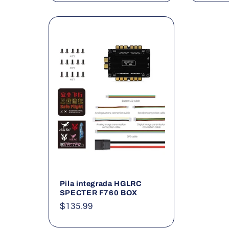
Pila integrada HGLRC
SPECTER F760 BOX
Precio
$135.99
habitual