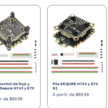
control de flujo y
Pila SEQURE H743 y E70
 Sequre H743 y E70
G1
Precio
A partir de $69.99
ir de $69.99
habitual
al