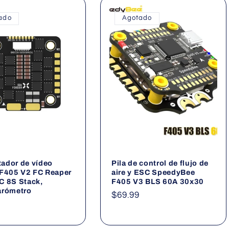
ado
Agotado
ador de vídeo
Pila de control de flujo de
 F405 V2 FC Reaper
aire y ESC SpeedyBee
C 8S Stack,
F405 V3 BLS 60A 30x30
arómetro
Precio
$69.99
habitual
al