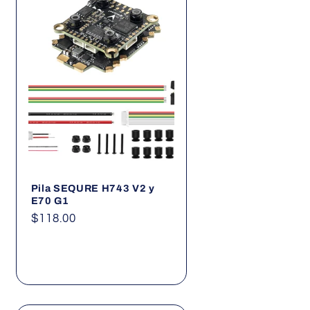
Pila SEQURE H743 V2 y
E70 G1
Precio
$118.00
habitual