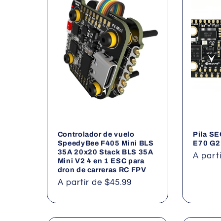
e
c
c
i
ó
n
Controlador de vuelo
Pila S
SpeedyBee F405 Mini BLS
E70 G2
35A 20x20 Stack BLS 35A
Precio
A part
:
Mini V2 4 en 1 ESC para
habitu
dron de carreras RC FPV
Precio
A partir de $45.99
habitual