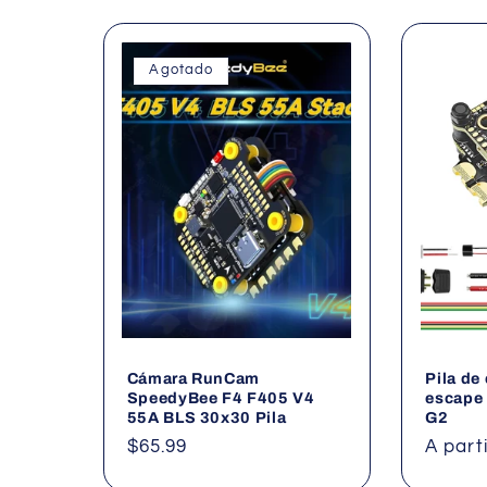
Agotado
Cámara RunCam
Pila de 
SpeedyBee F4 F405 V4
escape
55A BLS 30x30 Pila
G2
Precio
$65.99
Precio
A part
habitual
habitu