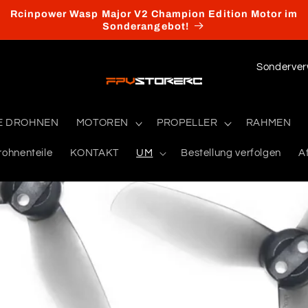
Rcinpower Wasp Major V2 Champion Edition Motor im
Sonderangebot!
L
a
n
E DROHNEN
MOTOREN
PROPELLER
RAHMEN
d
/
rohnenteile
KONTAKT
UM
Bestellung verfolgen
Af
R
e
g
i
o
n