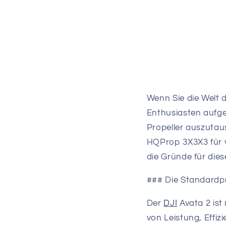
Wenn Sie die Welt d
Enthusiasten aufge
Propeller auszutau
HQProp 3X3X3 für v
die Gründe für die
### Die Standardpr
Der
DJI
Avata 2 ist
von Leistung, Effiz