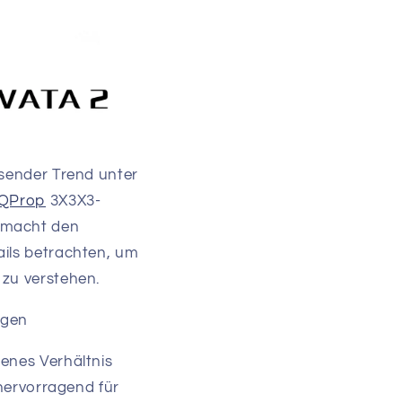
hsender Trend unter
QProp
3X3X3-
s macht den
ails betrachten, um
 zu verstehen.
ngen
enes Verhältnis
 hervorragend für