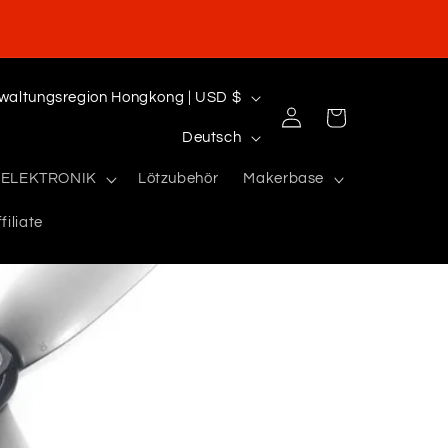
Sonderverwaltungsregion Hongkong | USD $
Einloggen
Warenkorb
S
Deutsch
p
ELEKTRONIK
Lötzubehör
Makerbase
r
filiate
a
c
h
e