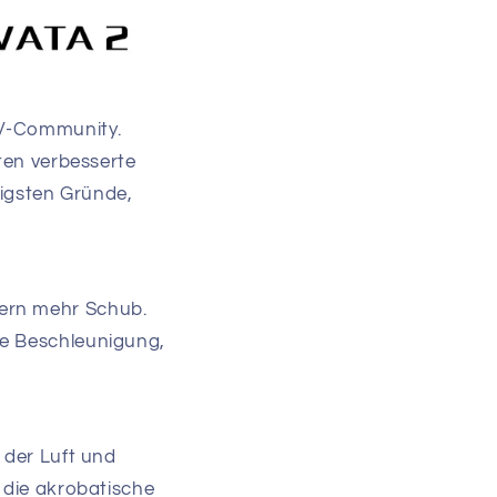
PV-Community.
eten verbesserte
tigsten Gründe,
lern mehr Schub.
re Beschleunigung,
 der Luft und
, die akrobatische