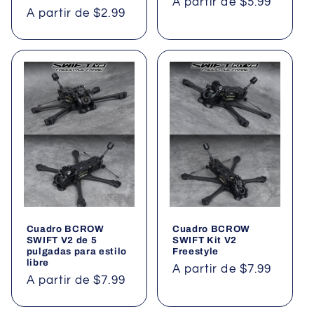
Precio
A partir de $5.99
Precio
A partir de $2.99
habitual
habitual
Cuadro BCROW
Cuadro BCROW
SWIFT V2 de 5
SWIFT Kit V2
pulgadas para estilo
Freestyle
libre
Precio
A partir de $7.99
Precio
A partir de $7.99
habitual
habitual