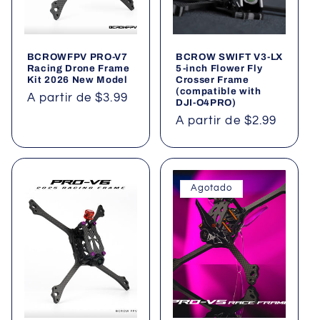
ó
n
BCROWFPV PRO-V7
BCROW SWIFT V3-LX
:
Racing Drone Frame
5-inch Flower Fly
Kit 2026 New Model
Crosser Frame
(compatible with
Precio
A partir de $3.99
DJI-O4PRO)
habitual
Precio
A partir de $2.99
habitual
Agotado