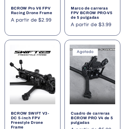
BCROW Pro V6 FPV
Marco de carreras
Racing Drone Frame
FPV BCROW PRO-V5
de 5 pulgadas
Precio
A partir de $2.99
Precio
A partir de $3.99
habitual
habitual
Agotado
BCROW SWIFT V3-
Cuadro de carreras
DC 5-inch FPV
BCROW PRO V4 de 5
Freestyle Drone
pulgadas
Frame